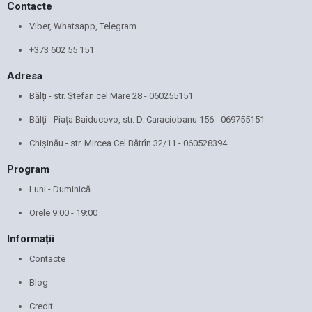
Contacte
Viber, Whatsapp, Telegram
+373 602 55 151
Adresa
Bălți - str. Ștefan cel Mare 28 -
060255151
Bălți - Piața Baiducovo, str. D. Caraciobanu 156 -
069755151
Chișinău - str. Mircea Cel Bătrîn 32/11 -
060528394
Program
Luni - Duminică
Orele 9:00 - 19:00
Informații
Contacte
Blog
Credit