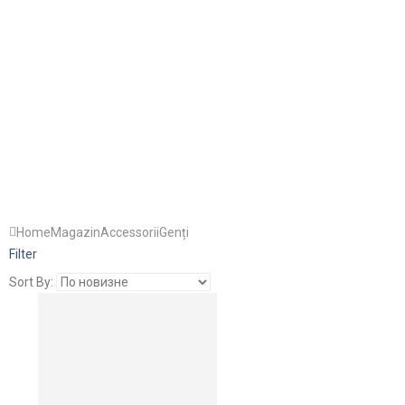
Home
Magazin
Accessorii
Genți
Filter
Sort By: