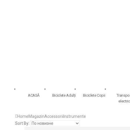
ACASĂ
Biciclete Adulți
Biciclete Copii
Transpo
electric
Home
Magazin
Accessorii
Instrumente
Sort By: