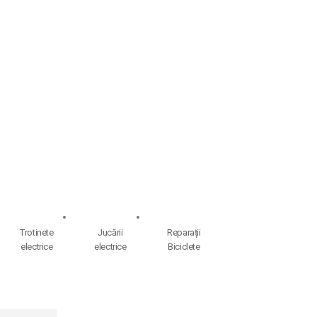
Trotinete
Jucării
Reparații
electrice
electrice
Biciclete