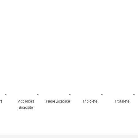
rt
Accesorii
Piese Biciclete
Triciclete
Trotinete
Biciclete