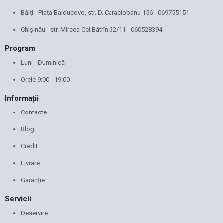
Bălți - Piața Baiducovo, str. D. Caraciobanu 156 -
069755151
Chișinău - str. Mircea Cel Bătrîn 32/11 -
060528394
Program
Luni - Duminică
Orele 9:00 - 19:00
Informații
Contacte
Blog
Credit
Livrare
Garanție
Servicii
Deservire