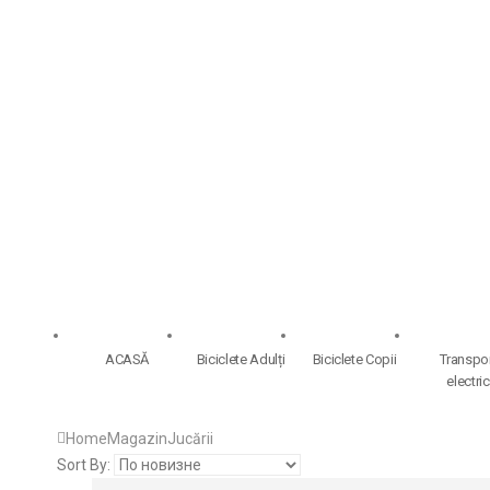
ACASĂ
Biciclete Adulți
Biciclete Copii
Transpo
electric
Home
Magazin
Jucării
Sort By: