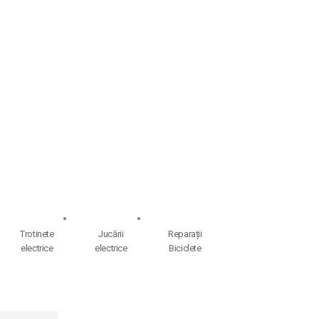
Trotinete
Jucării
Reparații
electrice
electrice
Biciclete