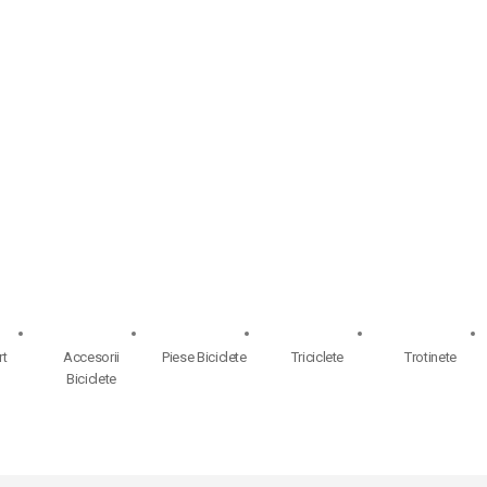
rt
Accesorii
Piese Biciclete
Triciclete
Trotinete
Biciclete