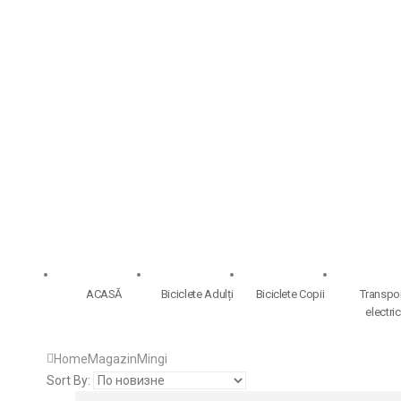
ACASĂ
Biciclete Adulți
Biciclete Copii
Transpo
electric
Home
Magazin
Mingi
Sort By: