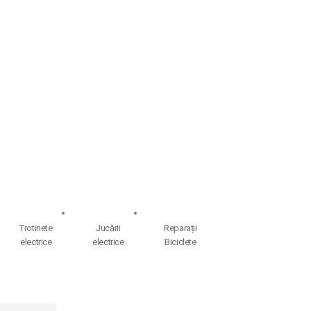
Trotinete
Jucării
Reparații
electrice
electrice
Biciclete