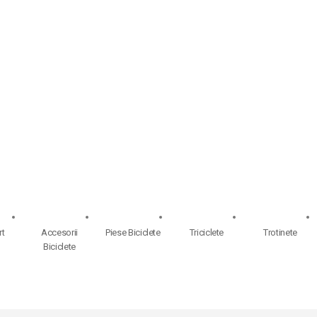
rt
Accesorii
Piese Biciclete
Triciclete
Trotinete
Biciclete