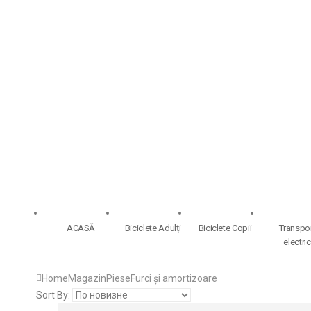
ACASĂ
Biciclete Adulți
Biciclete Copii
Transpo
electric
Home
Magazin
Piese
Furci și amortizoare
Sort By: