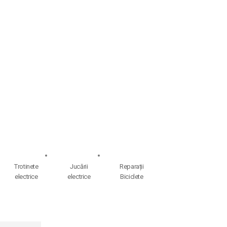
Trotinete
Jucării
Reparații
electrice
electrice
Biciclete