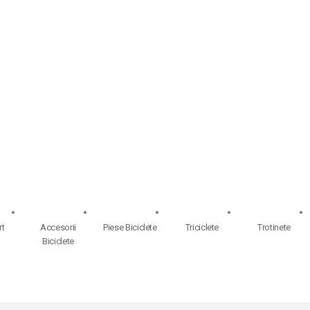
rt
Accesorii
Piese Biciclete
Triciclete
Trotinete
Biciclete