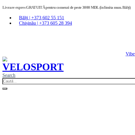
Livrare expres GRATUITĂ pentru comenzi de peste 3000 MDL (în limita mun. Bălți)
Bălți | +373 602 55 151
Chișinău | +373 605 28 394
Vibe
Search