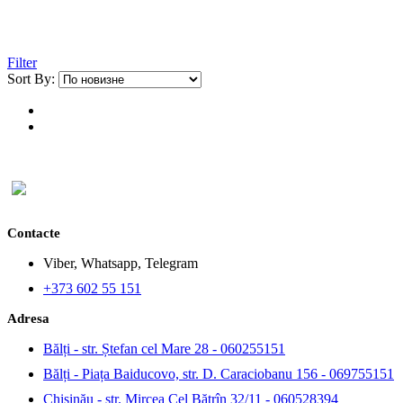
Filter
Sort By:
Contacte
Viber, Whatsapp, Telegram
+373 602 55 151
Adresa
Bălți - str. Ștefan cel Mare 28 -
060255151
Bălți - Piața Baiducovo, str. D. Caraciobanu 156 -
069755151
Chișinău - str. Mircea Cel Bătrîn 32/11 -
060528394