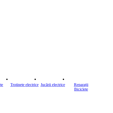
ete
Trotinete electrice
Jucării electrice
Reparații
Biciclete