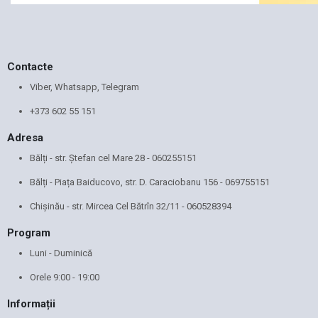
Contacte
Viber, Whatsapp, Telegram
+373 602 55 151
Adresa
Bălți - str. Ștefan cel Mare 28 -
060255151
Bălți - Piața Baiducovo, str. D. Caraciobanu 156 -
069755151
Chișinău - str. Mircea Cel Bătrîn 32/11 -
060528394
Program
Luni - Duminică
Orele 9:00 - 19:00
Informații