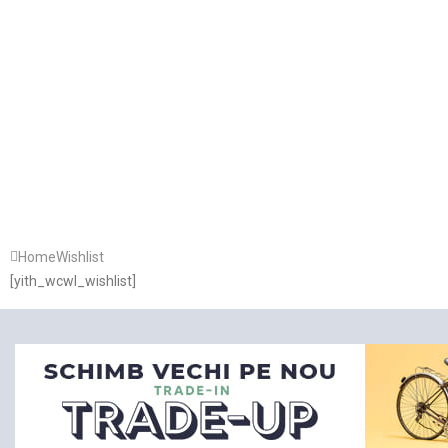
Home
Wishlist
[yith_wcwl_wishlist]