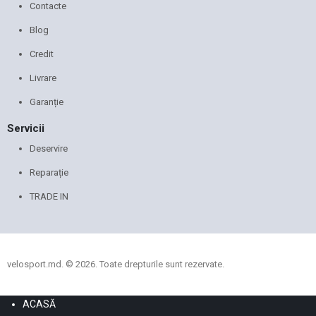
Contacte
Blog
Credit
Livrare
Garanție
Servicii
Deservire
Reparație
TRADE IN
velosport.md. © 2026. Toate drepturile sunt rezervate.
ACASĂ