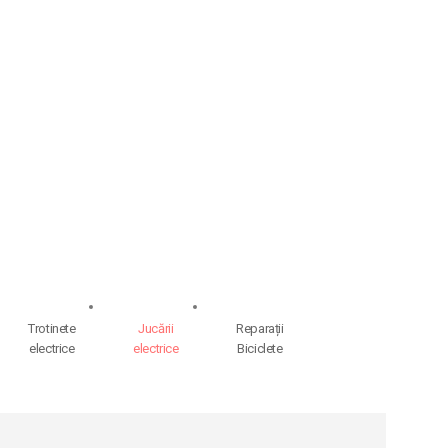
Trotinete
Jucării
Reparații
electrice
electrice
Biciclete