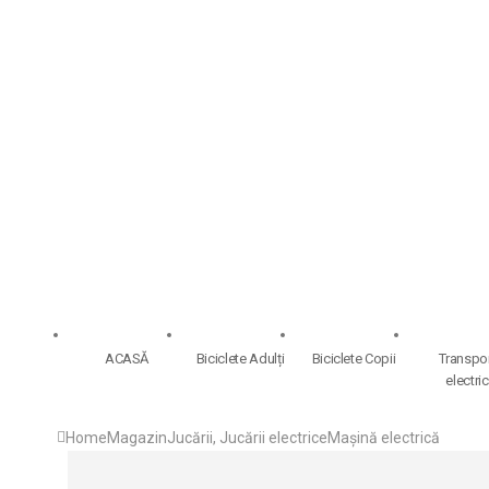
ACASĂ
Biciclete Adulți
Biciclete Copii
Transpo
electric
Home
Magazin
Jucării
,
Jucării electrice
Mașină electrică