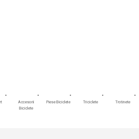
rt
Accesorii
Piese Biciclete
Triciclete
Trotinete
Biciclete