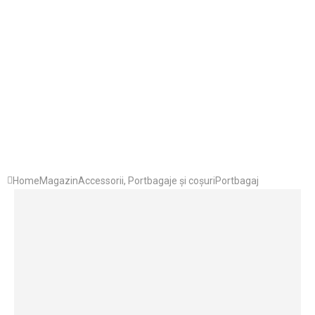
Home
Magazin
Accessorii
,
Portbagaje și coșuri
Portbagaj