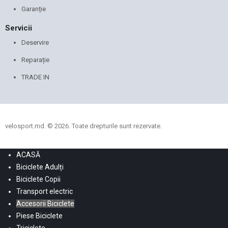
Garanție
Servicii
Deservire
Reparație
TRADE IN
velosport.md. © 2026. Toate drepturile sunt rezervate.
ACASĂ
Biciclete Adulți
Biciclete Copii
Transport electric
Accesorii Biciclete
Piese Biciclete
Triciclete