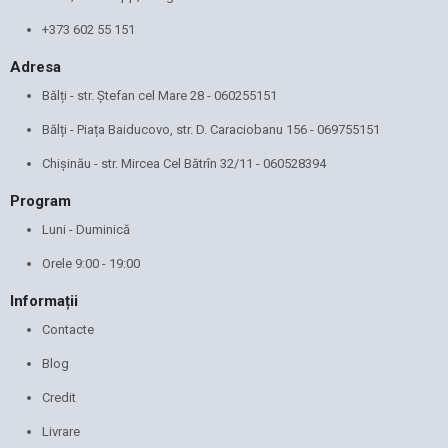
+373 602 55 151
Adresa
Bălți - str. Ștefan cel Mare 28 -
060255151
Bălți - Piața Baiducovo, str. D. Caraciobanu 156 -
069755151
Chișinău - str. Mircea Cel Bătrîn 32/11 -
060528394
Program
Luni - Duminică
Orele 9:00 - 19:00
Informații
Contacte
Blog
Credit
Livrare